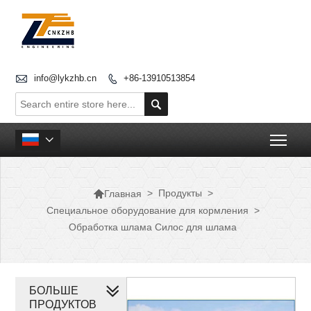

info@lykzhb.cn
+86-13910513854


Togg


>
Продукты
>
Главная
Специальное оборудование для кормления
>
Обработка шлама Силос для шлама
БОЛЬШЕ
ПРОДУКТОВ